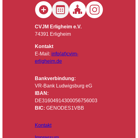
CVJM Erligheim e.V.
74391 Erligheim
Kontakt
E-Mail:
info(at)cvjm-
erligheim.de
Bankverbindung:
VR-Bank Ludwigsburg eG
IBAN:
DE31604914300056756003
BIC:
GENODES1VBB
Kontakt
Impressum