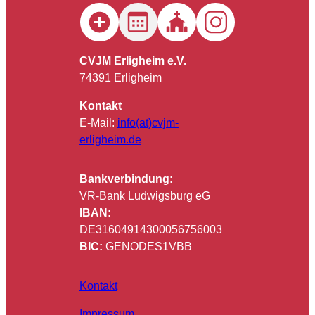
CVJM Erligheim e.V.
74391 Erligheim
Kontakt
E-Mail:
info(at)cvjm-
erligheim.de
Bankverbindung:
VR-Bank Ludwigsburg eG
IBAN:
DE31604914300056756003
BIC:
GENODES1VBB
Kontakt
Impressum