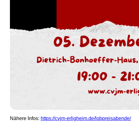
Nähere Infos:
https://cvjm-erligheim.de/lobpreisabende/