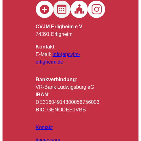
CVJM Erligheim e.V.
74391 Erligheim
Kontakt
E-Mail:
info(at)cvjm-
erligheim.de
Bankverbindung:
VR-Bank Ludwigsburg eG
IBAN:
DE31604914300056756003
BIC:
GENODES1VBB
Kontakt
Impressum