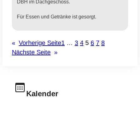
DBH im Dachgeschoss.
Für Essen und Getränke ist gesorgt.
«
Vorherige Seite
1
…
3
4
5
6
7
8
Nächste Seite
»
Kalender