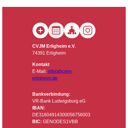
CVJM Erligheim e.V.
74391 Erligheim
Kontakt
E-Mail:
info(at)cvjm-
erligheim.de
Bankverbindung:
VR-Bank Ludwigsburg eG
IBAN:
DE31604914300056756003
BIC:
GENODES1VBB