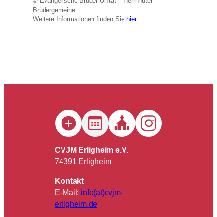
© Evangelische Brüder-Unität – Herrnhuter
Brüdergemeine
Weitere Informationen finden Sie
hier
.
CVJM Erligheim e.V.
74391 Erligheim
Kontakt
E-Mail:
info(at)cvjm-
erligheim.de