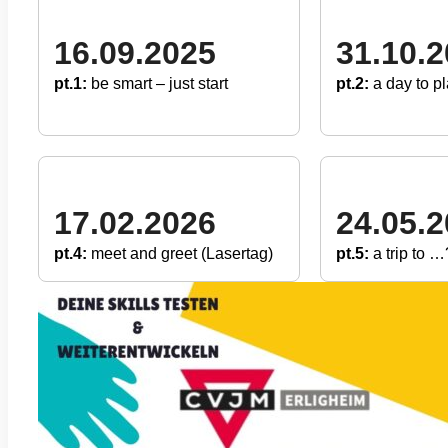
16.09.2025
31.10.
pt.1:
be smart – just start
pt.2:
a day to pl
17.02.2026
24.05.
pt.4:
meet and greet (Lasertag)
pt.5:
a trip to …