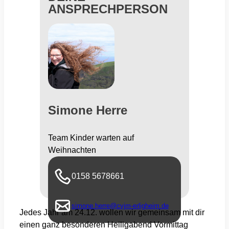
ANSPRECHPERSON
Simone Herre
Team Kinder warten auf
Weihnachten
0158 5678661
simone.herre@cvjm-erligheim.de
Jedes Jahr am 24.12. wollen wir gemeinsam mit dir
einen ganz besonderen Heiligabend Vormittag