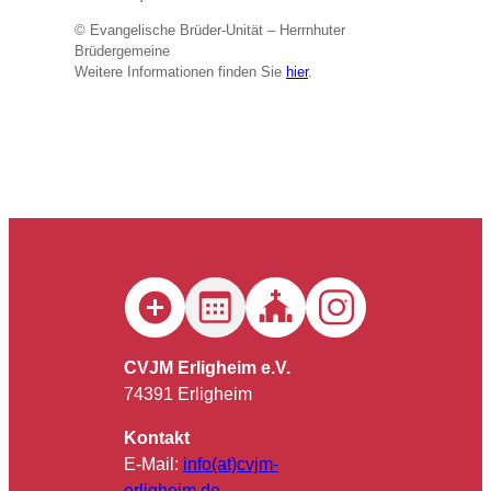
© Evangelische Brüder-Unität – Herrnhuter
Brüdergemeine
Weitere Informationen finden Sie
hier
.
CVJM Erligheim e.V.
74391 Erligheim
Kontakt
E-Mail:
info(at)cvjm-
erligheim.de