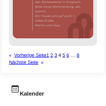
«
Vorherige Seite
1
2
3
4
5
6
…
8
Nächste Seite
»
Kalender