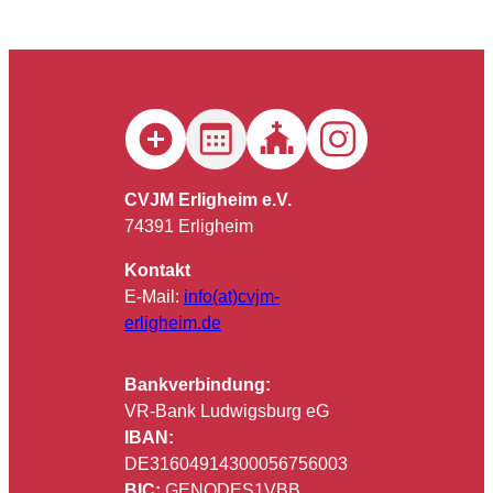
CVJM Erligheim e.V.
74391 Erligheim
Kontakt
E-Mail:
info(at)cvjm-
erligheim.de
Bankverbindung:
VR-Bank Ludwigsburg eG
IBAN:
DE31604914300056756003
BIC:
GENODES1VBB